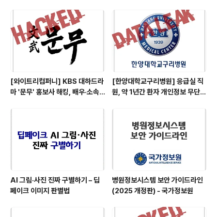
즉시 IP 차단 및 비밀번호 변경 등의 조치를 취했다. 이번
사고는 고객정보나 기술·신차 개발과는 무관한 것으로 확
인되었으나, 사내 계정과 동일한 비밀번호를 사용하는 개
인 계정 사용자에게는 2차 피해 방지를 위한 주의가 당부
되었다..
[와이트리컴퍼니] KBS 대하드라
[한양대학교구리병원] 응급실 직
마 '문무' 홍보사 해킹, 배우·소속
원, 약 1년간 환자 개인정보 무단
사 정보 유출_2026년 07월
촬영·외부 제공_2026년 07월
AI 그림·사진 진짜 구별하기 – 딥
병원정보시스템 보안 가이드라인
페이크 이미지 판별법
(2025 개정판) - 국가정보원