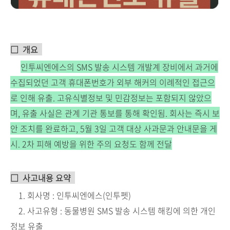
□
개요
인투씨엔에스의 SMS 발송 시스템 개발계 장비에서 과거에
수집되었던 고객 휴대폰번호가 외부 해커의 이례적인 접근으
로 인해 유출. 고유식별정보 및 민감정보는 포함되지 않았으
며, 유출 사실은 관계 기관 통보를 통해 확인됨. 회사는 즉시 보
안 조치를 완료하고, 5월 3일 고객 대상 사과문과 안내문을 게
시. 2차 피해 예방을 위한 주의 요청도 함께 전달
□
사고내용 요약
1. 회사명 : 인투씨엔에스(인투펫)
2. 사고유형 : 동물병원 SMS 발송 시스템 해킹에 의한 개인
정보 유출