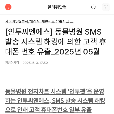
검색하기
알려줘닷컴
티스토리
사이버위협분석/해킹 및 개인정보 유출사고 동향
[인투씨엔에스] 동물병원 SMS
발송 시스템 해킹에 의한 고객 휴
대폰 번호 유출_2025년 05월
경험한사람
2025. 5. 3. 17:50
동물병원 전자차트 시스템 ‘인투펫’을 운영
하는 인투씨엔에스, SMS 발송 시스템 해킹
으로 인해 고객 휴대폰번호 일부 유출